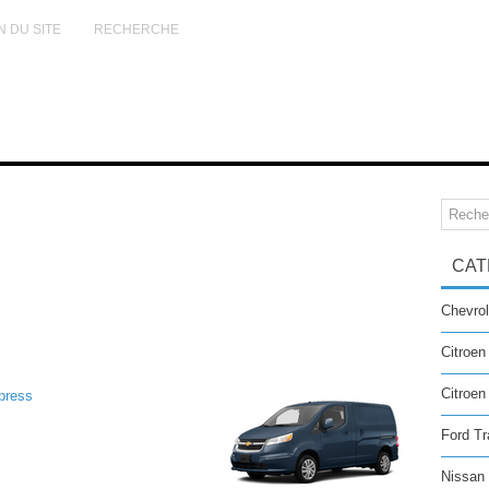
N DU SITE
RECHERCHE
CAT
Chevrol
Citroen
Citroe
press
Ford Tr
Nissan