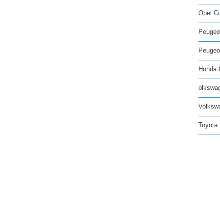
Opel C
Peugeo
Peugeot
Honda C
olkswag
Volksw
Toyota 