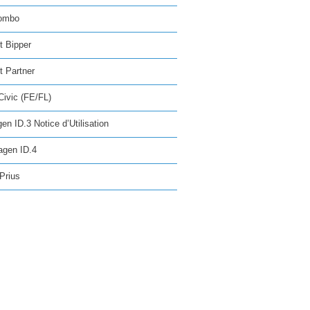
ombo
t Bipper
 Partner
ivic (FE/FL)
en ID.3 Notice d’Utilisation
agen ID.4
Prius