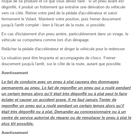
risque de se produire et ce que vous devez faire : si un pneu avant est
dégonflé, il produit un frottement qui entraîne une dérivation du véhicule
vers ce côté. Retirer votre pied de la pédale d'accélérateur et saisir
fermement le Volant. Maintenir votre position, puis freiner doucement
jusqu'à l'arrêt complet - bien à l'écart de la route, si possible.
En cas d'éclatement d'un pneu arrière, particulièrement dans un virage, le
véhicule se comportera comme lors d'un dérapage.
Relâcher la pédale d'accélérateur et diriger le véhicule pour le redresser.
La situation peut être bruyante et accompagnée de chocs. Freiner
doucement jusqu'à l'arrêt, sur le côté de la route, autant que possible.
Avertissement
Le fait de conduire avec un pneu à plat causera des dommages
permanents au pneu. Le fait de regonfler un pneu qui a roulé pendant
un certain temps alors qu'il était très dégonflé ou à plat peut le faire
éclater et causer un accident grave. Il ne faut jamais Tenter de
regonfler un pneu qui a roulé pendant un certain temps alors qu'il
était très dégonflé ou à plat. Demander au concessionnaire ou à un
centre de service autorisé de réparer ou de remplacer le pneu à plat le
plus tôt possible.
Avertissement