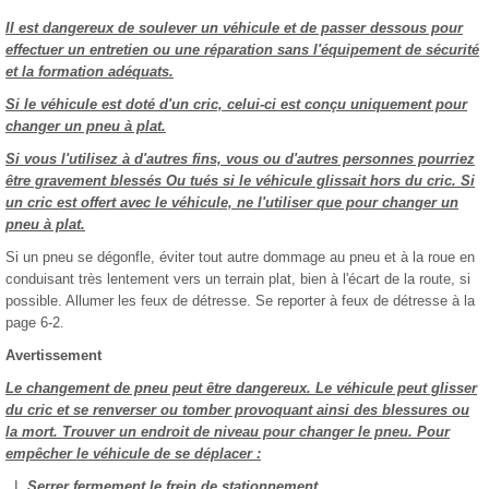
Il est dangereux de soulever un véhicule et de passer dessous pour
effectuer un entretien ou une réparation sans l'équipement de sécurité
et la formation adéquats.
Si le véhicule est doté d'un cric, celui-ci est conçu uniquement pour
changer un pneu à plat.
Si vous l'utilisez à d'autres fins, vous ou d'autres personnes pourriez
être gravement blessés Ou tués si le véhicule glissait hors du cric. Si
un cric est offert avec le véhicule, ne l'utiliser que pour changer un
pneu à plat.
Si un pneu se dégonfle, éviter tout autre dommage au pneu et à la roue en
conduisant très lentement vers un terrain plat, bien à l'écart de la route, si
possible. Allumer les feux de détresse. Se reporter à feux de détresse à la
page 6-2.
Avertissement
Le changement de pneu peut être dangereux. Le véhicule peut glisser
du cric et se renverser ou tomber provoquant ainsi des blessures ou
la mort. Trouver un endroit de niveau pour changer le pneu. Pour
empêcher le véhicule de se déplacer :
Serrer fermement le frein de stationnement.