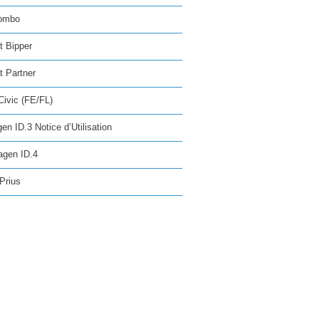
ombo
t Bipper
 Partner
ivic (FE/FL)
en ID.3 Notice d’Utilisation
agen ID.4
Prius