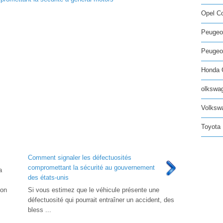
Opel C
Peugeo
Peugeot
Honda C
olkswag
Volksw
Toyota 
Comment signaler les défectuosités
compromettant la sécurité au gouvernement
a
des états-unis
ion
Si vous estimez que le véhicule présente une
défectuosité qui pourrait entraîner un accident, des
bless ...