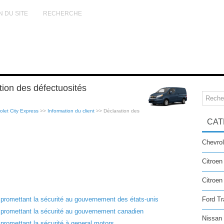
N DU SITE
RECHERCHE
tion des défectuosités
let City Express
>>
Information du client
>> Déclaration des
CAT
Chevrol
Citroen
Citroe
promettant la sécurité au gouvernement des états-unis
Ford Tr
promettant la sécurité au gouvernement canadien
Nissan
romettant la sécurité à general motors