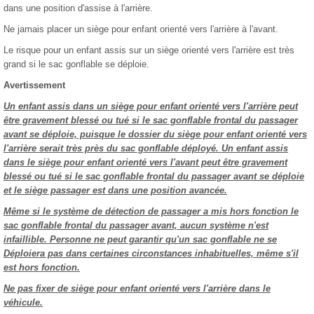
dans une position d'assise à l'arrière.
Ne jamais placer un siège pour enfant orienté vers l'arrière à l'avant.
Le risque pour un enfant assis sur un siège orienté vers l'arrière est très
grand si le sac gonflable se déploie.
Avertissement
Un enfant assis dans un siège pour enfant orienté vers l'arrière peut
être gravement blessé ou tué si le sac gonflable frontal du passager
avant se déploie, puisque le dossier du siège pour enfant orienté vers
l'arrière serait très près du sac gonflable déployé. Un enfant assis
dans le siège pour enfant orienté vers l'avant peut être gravement
blessé ou tué si le sac gonflable frontal du passager avant se déploie
et le siège passager est dans une position avancée.
Même si le système de détection de passager a mis hors fonction le
sac gonflable frontal du passager avant, aucun système n'est
infaillible. Personne ne peut garantir qu'un sac gonflable ne se
Déploiera pas dans certaines circonstances inhabituelles, même s'il
est hors fonction.
Ne pas fixer de siège pour enfant orienté vers l'arrière dans le
véhicule.