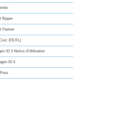
ombo
t Bipper
 Partner
ivic (FE/FL)
en ID.3 Notice d’Utilisation
agen ID.4
Prius