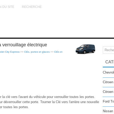
N DU SITE
RECHERCHE
 verrouillage électrique
let City Express
>>
Clés, portes et glaces
>>
Clés et
CAT
Chevrol
Citroen
Citroe
r la clé vers l'avant du véhicule pour verrouiller toutes les portes.
Ford Tr
ur déverrouiller cette porte. Tourner la Clé vers l'arrière une nouvelle
er toutes les portes.
Nissan