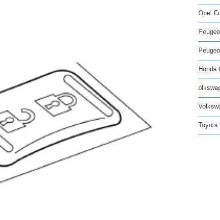
Opel C
Peugeo
Peugeot
Honda C
olkswag
Volksw
Toyota 