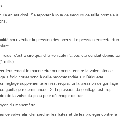
s.
cule en est doté. Se reporter à roue de secours de taille normale à
ons.
ité pour vérifier la pression des pneus. La pression correcte d'un
rdant.
 froids, c'est-à-dire quand le véhicule n'a pas été conduit depuis au
1 mille).
uyer fermement le manomètre pour pneus contre la valve afin de
age à froid correspond à celle recommandée sur l'étiquette
cun réglage supplémentaire n'est requis. Si la pression de gonflage
ion de gonflage recommandée. Si la pression de gonflage est trop
tre de la valve du pneu pour décharger de l'air.
 moyen du manomètre.
s de valve afin d'empêcher les fuites et de les protéger contre la