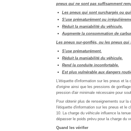
pneus qui ne sont pas suffisamment rempl
Les pneus qui sont surchargés ou qui 
S'use prématurément ou irrégulièreme
Réduit la maniabilité du véhicule.
Augmente la consommation de carbur
Les pneus sur-gonflés, ou les pneus qui 
S'use prématurément.
Réduit la maniabilité du véhicule.
Rend la conduite inconfortable.
Est plus vulnérable aux dangers routi
L'étiquette d'information sur les pneus et la
d'origine ainsi que les pressions de gonfla
pression d'air minimale nécessaire pour sou
Pour obtenir plus de renseignements sur la 
l'étiquette d'information sur les pneus et le
10. La charge du véhicule influence la tenue
dépasser le poids prévu pour la charge du v
Quand les vérifier