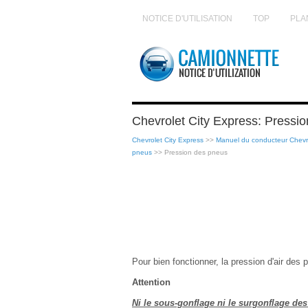
NOTICE D'UTILISATION
TOP
PLA
Chevrolet City Express: Pressi
Chevrolet City Express
>>
Manuel du conducteur Chevro
pneus
>> Pression des pneus
Pour bien fonctionner, la pression d'air des 
Attention
Ni le sous-gonflage ni le surgonflage de