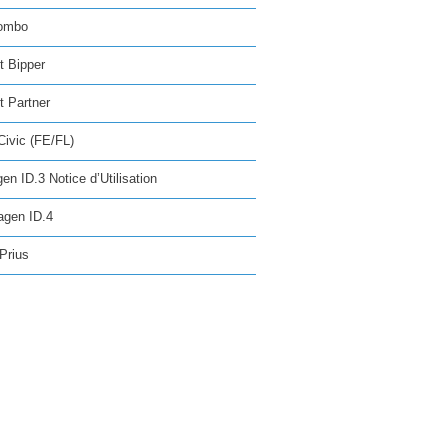
ombo
t Bipper
 Partner
ivic (FE/FL)
en ID.3 Notice d’Utilisation
agen ID.4
Prius