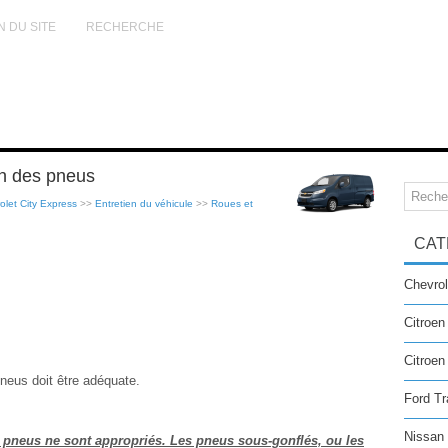
N DU SITE
RECHERCHE
on des pneus
let City Express
>>
Entretien du véhicule
>>
Roues et
CAT
Chevrol
Citroen
Citroe
pneus doit être adéquate.
Ford Tr
Nissan
s pneus ne sont appropriés. Les pneus sous-gonflés, ou les