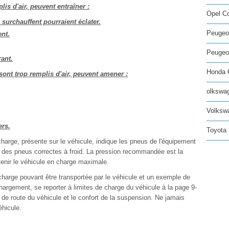
is d'air, peuvent entraîner :
Opel C
surchauffent pourraient éclater.
Peugeo
nt.
Peugeot
ant.
Honda C
sont trop remplis d'air, peuvent amener :
olkswag
Volksw
ers.
Toyota 
 charge, présente sur le véhicule, indique les pneus de l'équipement
ge des pneus correctes à froid. La pression recommandée est la
tenir le véhicule en charge maximale.
charge pouvant être transportée par le véhicule et un exemple de
 chargement, se reporter à limites de charge du véhicule à la page 9-
 de route du véhicule et le confort de la suspension. Ne jamais
éhicule.