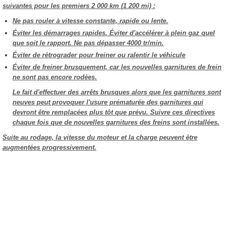
suivantes pour les premiers 2 000 km (1 200 mi) :
Ne pas rouler à vitesse constante, rapide ou lente.
Éviter les démarrages rapides. Éviter d'accélérer à plein gaz quel
que soit le rapport. Ne pas dépasser 4000 tr/min.
Éviter de rétrograder pour freiner ou ralentir le véhicule
Éviter de freiner brusquement, car les nouvelles garnitures de frein
ne sont pas encore rodées.
Le fait d'effectuer des arrêts brusques alors que les garnitures sont
neuves peut provoquer l'usure prématurée des garnitures qui
devront être remplacées plus tôt que prévu. Suivre ces directives
chaque fois que de nouvelles garnitures des freins sont installées.
Suite au rodage, la vitesse du moteur et la charge peuvent être
augmentées progressivement.