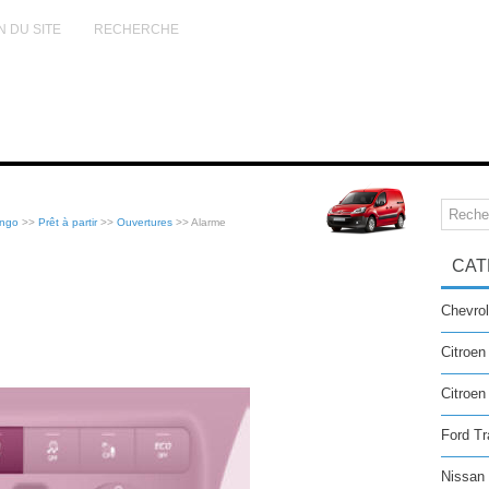
N DU SITE
RECHERCHE
ingo
>>
Prêt à partir
>>
Ouvertures
>> Alarme
CAT
Chevrol
Citroen
Citroe
Ford Tr
Nissan