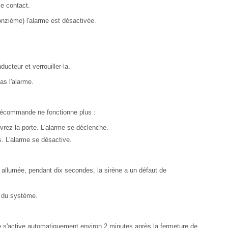
le contact.
nzième) l'alarme est désactivée.
ducteur et verrouiller-la.
as l'alarme.
élécommande ne fonctionne plus :
uvrez la porte. L'alarme se déclenche.
. L'alarme se désactive.
e allumée, pendant dix secondes, la sirène a un défaut de
n du système.
e s'active automatiquement environ 2 minutes après la fermeture de