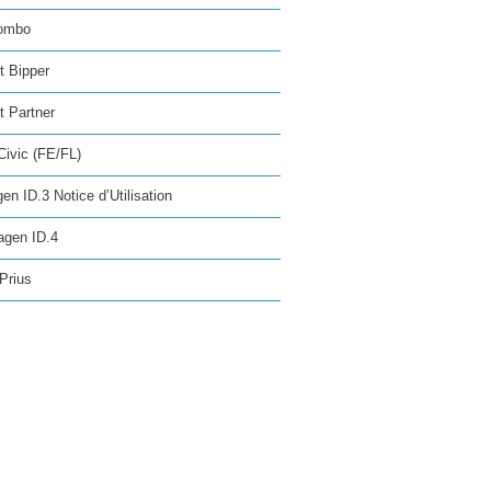
ombo
t Bipper
 Partner
ivic (FE/FL)
en ID.3 Notice d’Utilisation
agen ID.4
Prius