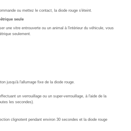
écommande ou mettez le contact, la diode rouge s'éteint.
étrique seule
er une vitre entrouverte ou un animal à l'intérieur du véhicule, vous
métrique seulement.
n jusqu'à l'allumage fixe de la diode rouge.
fectuant un verrouillage ou un super-verrouillage, à l'aide de la
outes les secondes).
irection clignotent pendant environ 30 secondes et la diode rouge