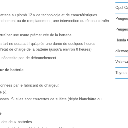
Opel C
e batterie au plomb 12 v de technologie et de caractéristiques
Peugeo
anchement ou de remplacement, une intervention du réseau citroën
Peugeot
traîner une usure prématurée de la batterie.
Honda C
 start ne sera actif qu'après une durée de quelques heures,
'état de charge de la batterie (jusqu'à environ 8 heures).
olkswag
 ne nécessite pas de débranchement.
Volksw
ur de batterie
Toyota 
données par le fabricant du chargeur.
 (-).
osses. Si elles sont couvertes de sulfate (dépôt blanchâtre ou
e
 des deux batteries.