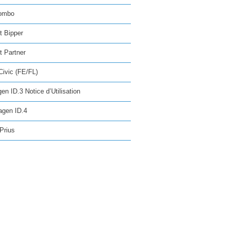
ombo
t Bipper
 Partner
ivic (FE/FL)
en ID.3 Notice d’Utilisation
agen ID.4
Prius