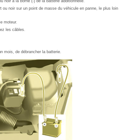
noir à la borne (-) de la batterie additionnelle.
t ou noir sur un point de masse du véhicule en panne, le plus loin
le moteur.
hez les câbles.
'un mois, de débrancher la batterie.