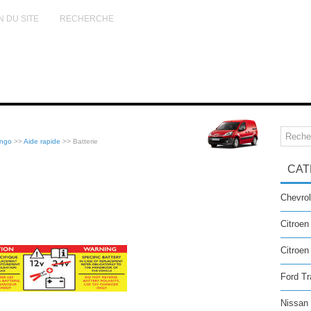
N DU SITE
RECHERCHE
ingo
>>
Aide rapide
>> Batterie
CAT
Chevrol
Citroen
Citroe
Ford Tr
Nissan