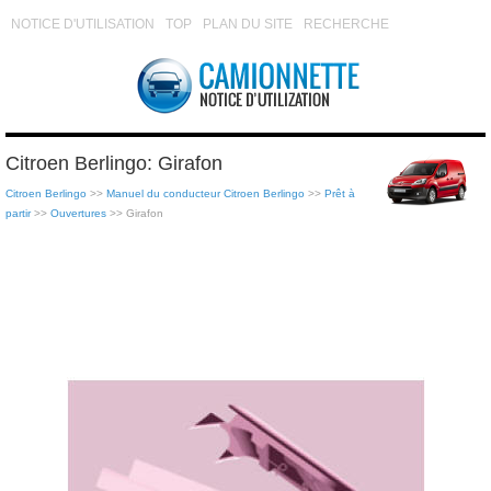
NOTICE D'UTILISATION
TOP
PLAN DU SITE
RECHERCHE
Citroen Berlingo: Girafon
Citroen Berlingo
>>
Manuel du conducteur Citroen Berlingo
>>
Prêt à
partir
>>
Ouvertures
>> Girafon