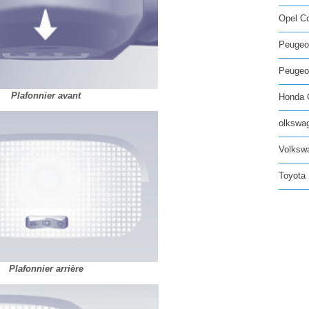
Opel C
Peugeo
Peugeot
Plafonnier avant
Honda C
olkswag
Volksw
Toyota 
Plafonnier arrière