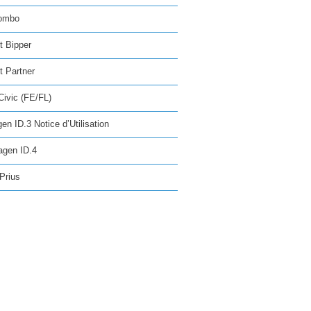
ombo
t Bipper
 Partner
ivic (FE/FL)
en ID.3 Notice d’Utilisation
agen ID.4
Prius