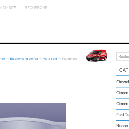
N DU SITE
RECHERCHE
ingo
>>
Ergonomie et confort
>>
Vie à bord
>> Plafonniers
CAT
Chevrol
Citroen
Citroe
Ford Tr
Nissan