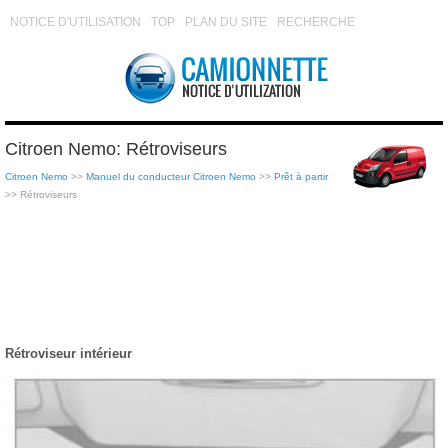
NOTICE D'UTILISATION
TOP
PLAN DU SITE
RECHERCHE
Citroen Nemo: Rétroviseurs
Citroen Nemo
>>
Manuel du conducteur Citroen Nemo
>>
Prêt à partir
>> Rétroviseurs
Rétroviseur intérieur