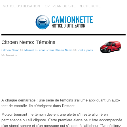
NOTICE D'UTILISATION
TOP
PLAN DU SITE
RECHERCHE
Citroen Nemo: Témoins
Citroen Nemo
>>
Manuel du conducteur Citroen Nemo
>>
Prêt à partir
>> Témoins
À chaque démarrage : une série de témoins s'allume appliquant un auto-
test de contrôle. Ils s'éteignent dans l'instant.
Moteur tournant : le témoin devient une alerte s'il reste allumé en
permanence ou s'il clignote. Cette première alerte peut être accompagnée
d'un signal sonore et d'un message qui s'inscrit à l'afficheur. "Ne négligez