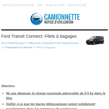
NOTICE D'UTILISATION
TOP
PLAN DU SITE
RECHERCHE
Ford Transit Connect: Filets à bagages
Ford Transit Connect
>>
Manuel du conducteur Ford Transit Connect
>>
Chargement du véhicule
>> Filets à bagages
Attention
Ne pas dépasser la charge maximale admissible de 9,5 kg dans le
filet.
Veiller à ce que les barres téléscopiques soient solidement
positionnées dans les panneaux de garnissage.