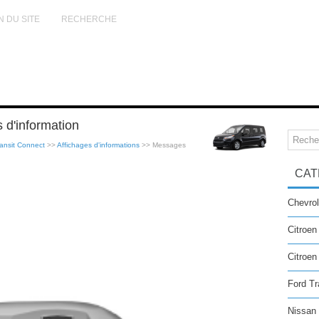
N DU SITE
RECHERCHE
 d'information
ansit Connect
>>
Affichages d'informations
>> Messages
CAT
Chevrol
Citroen
Citroe
Ford Tr
Nissan