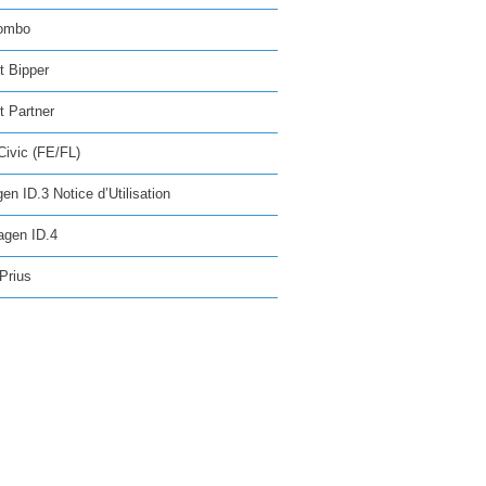
ombo
t Bipper
 Partner
ivic (FE/FL)
en ID.3 Notice d’Utilisation
agen ID.4
Prius