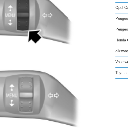
Opel C
Peugeo
Peugeot
Honda C
olkswag
Volksw
Toyota 