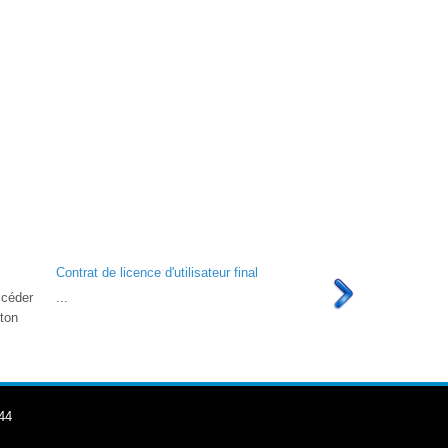
Contrat de licence d'utilisateur final
ccéder
...
uton
44