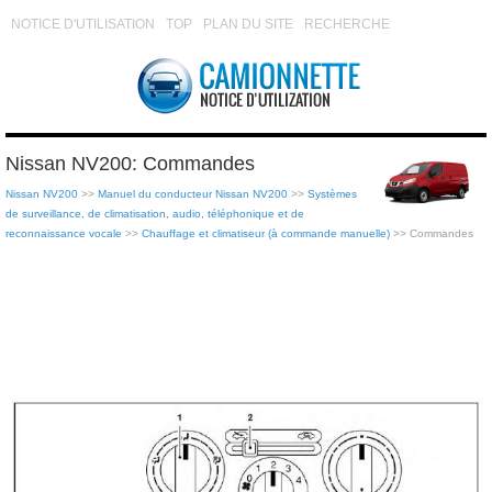
NOTICE D'UTILISATION
TOP
PLAN DU SITE
RECHERCHE
Nissan NV200: Commandes
Nissan NV200
>>
Manuel du conducteur Nissan NV200
>>
Systèmes
de surveillance, de climatisation, audio, téléphonique et de
reconnaissance vocale
>>
Chauffage et climatiseur (à commande manuelle)
>> Commandes