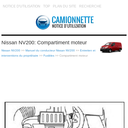
NOTICE D'UTILISATION
TOP
PLAN DU SITE
RECHERCHE
Nissan NV200: Compartiment moteur
Nissan NV200
>>
Manuel du conducteur Nissan NV200
>>
Entretien et
interventions du propriétaire
>>
Fusibles
>> Compartiment moteur