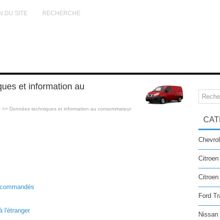
N DU SITE
RECHERCHE
ues et information au
0
>> Données techniques et information au consommateur
CAT
Chevrol
Citroen
Citroe
 recommandés
Ford Tr
 l'étranger
Nissan