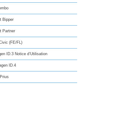
ombo
t Bipper
 Partner
ivic (FE/FL)
en ID.3 Notice d’Utilisation
agen ID.4
Prius