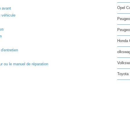
Opel C
n avant
 véhicule
Peugeo
eus
Peugeot
on
Honda C
 d'entretien
olkswag
Volksw
 ou le manuel de réparation
Toyota 