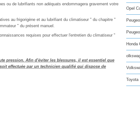
rigènes ou de lubrifiants non adéquats endommagera gravement votre
Opel C
ves au frigorigène et au lubrifiant du climatiseur " du chapitre "
Peugeo
ommateur " du présent manuel.
Peugeot
nnaissances requises pour effectuer l'entretien du climatiseur "
Honda C
olkswag
te pression. Afin d'éviter les blessures, il est essentiel que
 soit effectuée par un technicien qualifié qui dispose de
Volksw
Toyota 