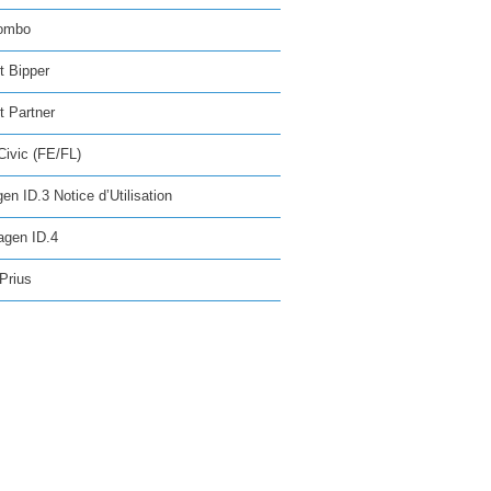
ombo
t Bipper
 Partner
ivic (FE/FL)
en ID.3 Notice d’Utilisation
agen ID.4
Prius