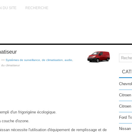
N DU SITE
RECHERCHE
atiseur
0
>>
Systèmes de surveillance, de climatisation, audio,
 du climatiseur
CAT
Chevrol
Citroen
Citroe
empli d'un frigorigène écologique.
Ford Tr
la couche d'ozone.
Nissan
nissan nécessite l'utilisation d'équipement de remplissage et de