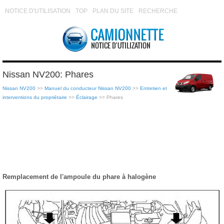
NOTICE D'UTILISATION
TOP
PLAN DU SITE
RECHERCHE
Nissan NV200: Phares
Nissan NV200
>>
Manuel du conducteur Nissan NV200
>>
Entretien et
interventions du propriétaire
>>
Éclairage
>> Phares
Remplacement de l'ampoule du phare à halogène