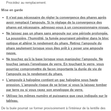
Procédez au remplacement.
Mise en garde
Il n'est pas nécessaire de régler la convergence des phares après
avoir remplacé l'ampoule. Si le réglage de la convergence des
phares est nécessaire, adressez-vous à un concessionnaire nissan.
Ne laissez pas un phare sans ampoule sur une période prolongée.
La poussière, l'humidité, la fumée pourraient pénétrer dans le bloc
optique et altérer le rendement du phare. Retirez l'ampoule du
phare seulement lorsque vous êtes prêt à y poser une ampoule
neuve.
Ne touchez qu'à la base lorsque vous manipulez l'ampoule. Ne
touchez jamais l'enveloppe de verre. En touchant le verre, vous
pourriez compromettre de façon importante la durée de vie de
l'ampoule ou le rendement du phare.
L'ampoule à halogène contient un gaz halogène sous haute
pression. L'ampoule risque de se briser si vous la laissez tomber
par terre ou si vous rayez son enveloppe de verre.
Utilisez les mêmes numéro et puissance que ceux indiqués sur le
tableau.
De la buée pourrait se former provisoirement à l'intérieur de la lentille des