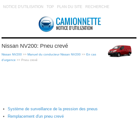
NOTICE D'UTILISATION
TOP
PLAN DU SITE
RECHERCHE
Nissan NV200: Pneu crevé
Nissan NV200
>>
Manuel du conducteur Nissan NV200
>>
En cas
d'urgence
>> Pneu crevé
Système de surveillance de la pression des pneus
Remplacement d'un pneu crevé