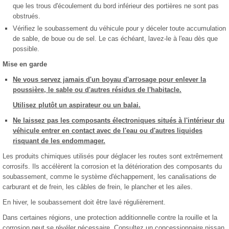
que les trous d'écoulement du bord inférieur des portières ne sont pas
obstrués.
Vérifiez le soubassement du véhicule pour y déceler toute accumulation
de sable, de boue ou de sel. Le cas échéant, lavez-le à l'eau dès que
possible.
Mise en garde
Ne vous servez jamais d'un boyau d'arrosage pour enlever la
poussière, le sable ou d'autres résidus de l'habitacle.
Utilisez plutôt un aspirateur ou un balai.
Ne laissez pas les composants électroniques situés à l'intérieur du
véhicule entrer en contact avec de l'eau ou d'autres liquides
risquant de les endommager.
Les produits chimiques utilisés pour déglacer les routes sont extrêmement
corrosifs. Ils accélèrent la corrosion et la détérioration des composants du
soubassement, comme le système d'échappement, les canalisations de
carburant et de frein, les câbles de frein, le plancher et les ailes.
En hiver, le soubassement doit être lavé régulièrement.
Dans certaines régions, une protection additionnelle contre la rouille et la
corrosion peut se révéler nécessaire. Consultez un concessionnaire nissan