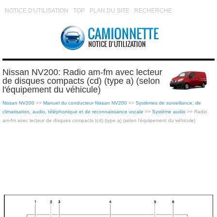
NOTICE D'UTILISATION
TOP
PLAN DU SITE
RECHERCHE
Nissan NV200: Radio am-fm avec lecteur
de disques compacts (cd) (type a) (selon
l'équipement du véhicule)
Nissan NV200
>>
Manuel du conducteur Nissan NV200
>>
Systèmes de surveillance, de
climatisation, audio, téléphonique et de reconnaissance vocale
>>
Système audio
>> Radio
am-fm avec lecteur de disques compacts (cd) (type a) (selon l'équipement du véhicule)