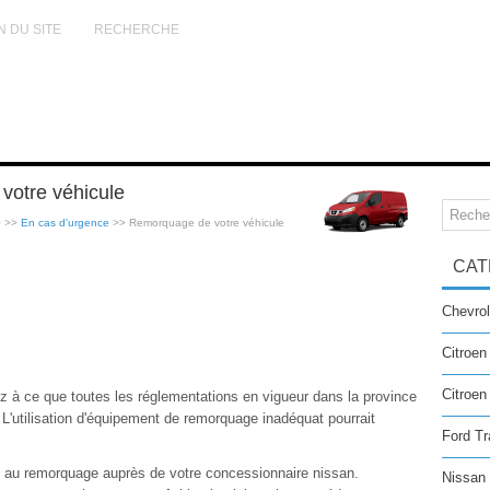
N DU SITE
RECHERCHE
otre véhicule
0
>>
En cas d'urgence
>> Remorquage de votre véhicule
CAT
Chevrol
Citroen
Citroe
ez à ce que toutes les réglementations en vigueur dans la province
. L'utilisation d'équipement de remorquage inadéquat pourrait
Ford Tr
es au remorquage auprès de votre concessionnaire nissan.
Nissan