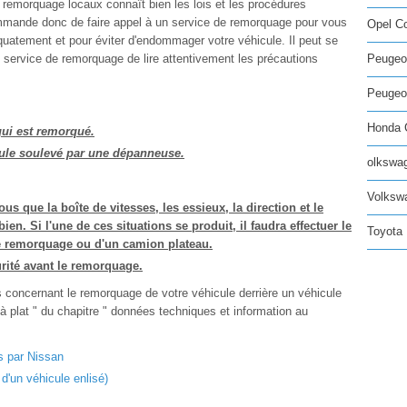
remorquage locaux connaît bien les lois et les procédures
mmande donc de faire appel à un service de remorquage pour vous
Opel C
uatement et pour éviter d'endommager votre véhicule. Il peut se
 service de remorquage de lire attentivement les précautions
Peugeo
Peugeot
Honda C
ui est remorqué.
ule soulevé par une dépanneuse.
olkswag
Volksw
que la boîte de vitesses, les essieux, la direction et le
n. Si l'une de ces situations se produit, il faudra effectuer le
Toyota 
 remorquage ou d'un camion plateau.
urité avant le remorquage.
 concernant le remorquage de votre véhicule derrière un véhicule
 à plat " du chapitre " données techniques et information au
 par Nissan
d'un véhicule enlisé)