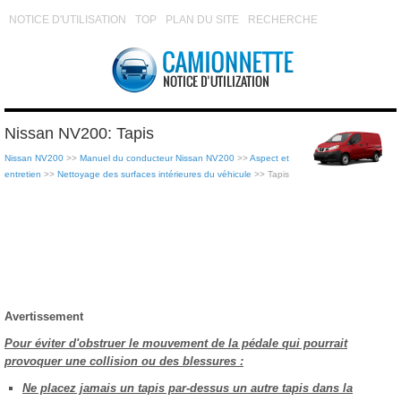
NOTICE D'UTILISATION
TOP
PLAN DU SITE
RECHERCHE
Nissan NV200: Tapis
Nissan NV200
>>
Manuel du conducteur Nissan NV200
>>
Aspect et
entretien
>>
Nettoyage des surfaces intérieures du véhicule
>> Tapis
Avertissement
Pour éviter d'obstruer le mouvement de la pédale qui pourrait
provoquer une collision ou des blessures :
Ne placez jamais un tapis par-dessus un autre tapis dans la