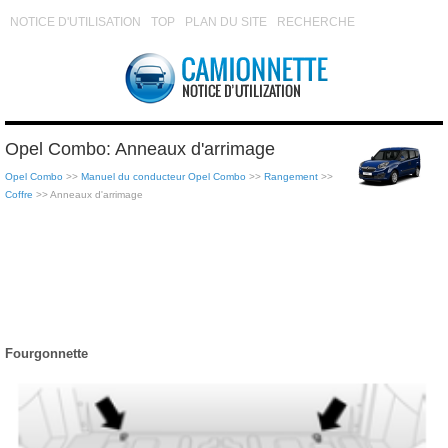
NOTICE D'UTILISATION
TOP
PLAN DU SITE
RECHERCHE
Opel Combo: Anneaux d'arrimage
Opel Combo
>>
Manuel du conducteur Opel Combo
>>
Rangement
>>
Coffre
>> Anneaux d'arrimage
Fourgonnette