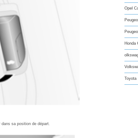
Opel C
Peugeo
Peugeot
Honda C
olkswag
Volksw
Toyota 
er dans sa position de départ.