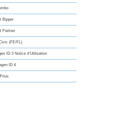
ombo
t Bipper
 Partner
ivic (FE/FL)
en ID.3 Notice d’Utilisation
agen ID.4
Prius