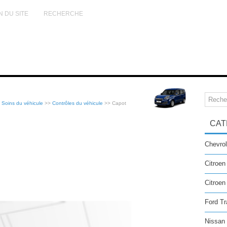
N DU SITE
RECHERCHE
>
Soins du véhicule
>>
Contrôles du véhicule
>> Capot
CAT
Chevrol
Citroen
Citroe
Ford Tr
Nissan