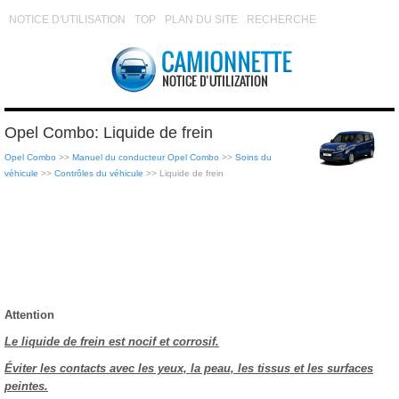
NOTICE D'UTILISATION
TOP
PLAN DU SITE
RECHERCHE
Opel Combo: Liquide de frein
Opel Combo
>>
Manuel du conducteur Opel Combo
>>
Soins du
véhicule
>>
Contrôles du véhicule
>> Liquide de frein
Attention
Le liquide de frein est nocif et corrosif.
Éviter les contacts avec les yeux, la peau, les tissus et les surfaces
peintes.