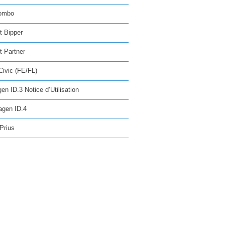
ombo
t Bipper
 Partner
ivic (FE/FL)
en ID.3 Notice d’Utilisation
agen ID.4
Prius