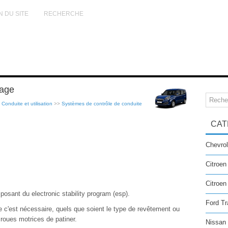
N DU SITE
RECHERCHE
nage
>
Conduite et utilisation
>>
Systèmes de contrôle de conduite
CAT
Chevrol
Citroen
Citroe
posant du electronic stability program (esp).
Ford Tr
que c'est nécessaire, quels que soient le type de revêtement ou
roues motrices de patiner.
Nissan