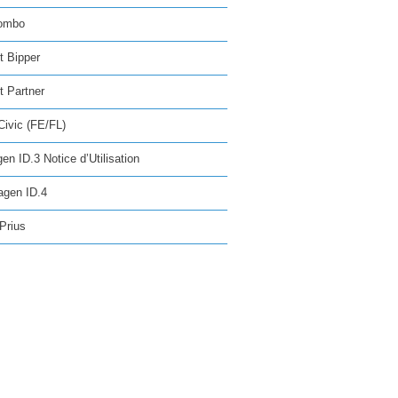
ombo
t Bipper
 Partner
ivic (FE/FL)
en ID.3 Notice d’Utilisation
agen ID.4
Prius