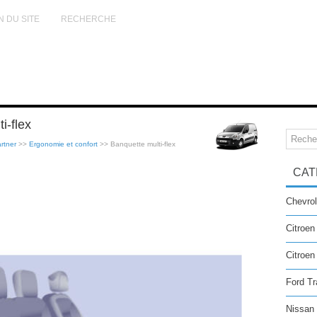
N DU SITE
RECHERCHE
i-flex
rtner
>>
Ergonomie et confort
>> Banquette multi-flex
CAT
Chevrol
Citroen
Citroe
Ford Tr
Nissan