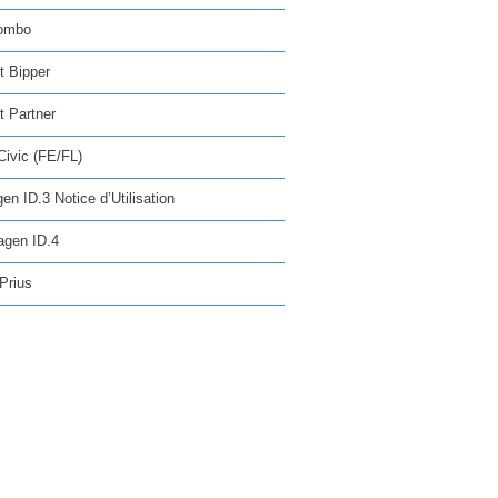
ombo
t Bipper
 Partner
ivic (FE/FL)
en ID.3 Notice d’Utilisation
agen ID.4
Prius