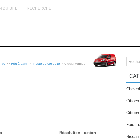
N DU SITE
RECHERCHE
ingo
>>
Prêt à partir
>>
Poste de conduite
>> Additif AdBlue
CAT
Chevrol
Citroen
Citroe
Ford Tr
s
Résolution - action
Nissan