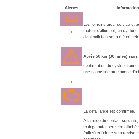
Alertes
Informatio
Les témoins urea, service et a
moteur s'allument, un dysfonc
+
d'antipollution scr a été détecté
Après 50 km (30 miles) sans 
confirmation du dysfonctionnem
une panne liée au manque d'add
+
La défaillance est confirmée.
À la mise du contact suivante,
roulage autorisée sera affiché
(miles) et l'alerte sera reprise 