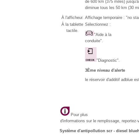
de 600 km (375 miles) jusqu'à
diminue tous les 50 km (30 mi
À l'afficheur.
Affichage temporaire : "no star
À la tablette
Sélectionnez :
tactile.
"Aide à la
conduite".
"Diagnostic".
3Ème niveau d'alerte
le réservoir d'additif adblue es
Pour plus
d'informations sur le remplissage, reportez-v
Système d'antipollution scr - diesel blue