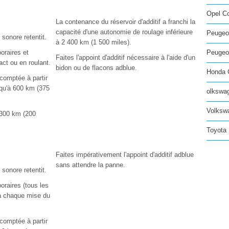
Opel C
La contenance du réservoir d'additif a franchi la
capacité d'une autonomie de roulage inférieure
Peugeo
 sonore retentit.
à 2 400 km (1 500 miles).
oraires et
Peugeot
Faites l'appoint d'additif nécessaire à l'aide d'un
ct ou en roulant.
bidon ou de flacons adblue.
Honda C
comptée à partir
squ'à 600 km (375
olkswag
Volksw
 300 km (200
Toyota 
Faites impérativement l'appoint d'additif adblue
sans attendre la panne.
 sonore retentit.
raires (tous les
à chaque mise du
comptée à partir