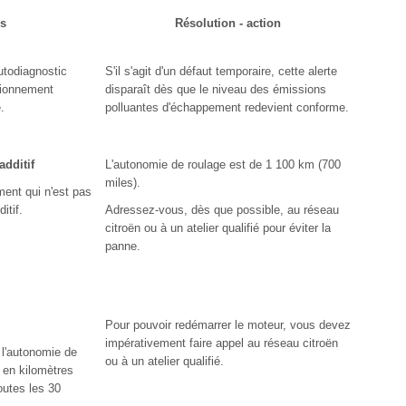
ns
Résolution - action
utodiagnostic
S'il s'agit d'un défaut temporaire, cette alerte
tionnement
disparaît dès que le niveau des émissions
.
polluantes d'échappement redevient conforme.
additif
L'autonomie de roulage est de 1 100 km (700
miles).
ent qui n'est pas
itif.
Adressez-vous, dès que possible, au réseau
citroën ou à un atelier qualifié pour éviter la
panne.
Pour pouvoir redémarrer le moteur, vous devez
impérativement faire appel au réseau citroën
 l'autonomie de
ou à un atelier qualifié.
e en kilomètres
toutes les 30