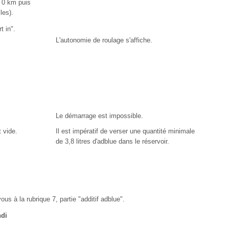
 0 km puis
les).
t in".
L'autonomie de roulage s'affiche.
Le démarrage est impossible.
t vide.
Il est impératif de verser une quantité minimale
de 3,8 litres d'adblue dans le réservoir.
ous à la rubrique 7, partie "additif adblue".
hdi