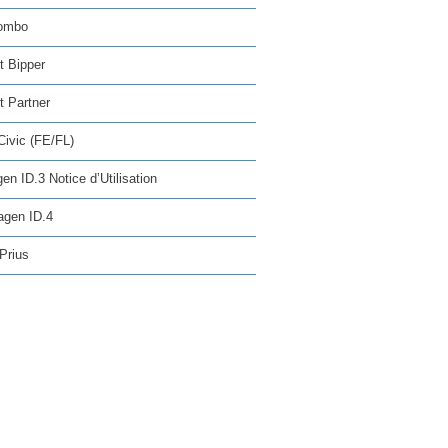
ombo
t Bipper
 Partner
ivic (FE/FL)
en ID.3 Notice d’Utilisation
agen ID.4
Prius