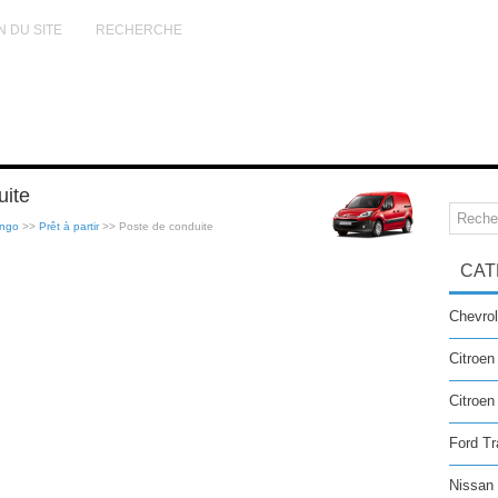
N DU SITE
RECHERCHE
uite
ingo
>>
Prêt à partir
>> Poste de conduite
CAT
Chevrol
Citroen
Citroe
Ford Tr
Nissan