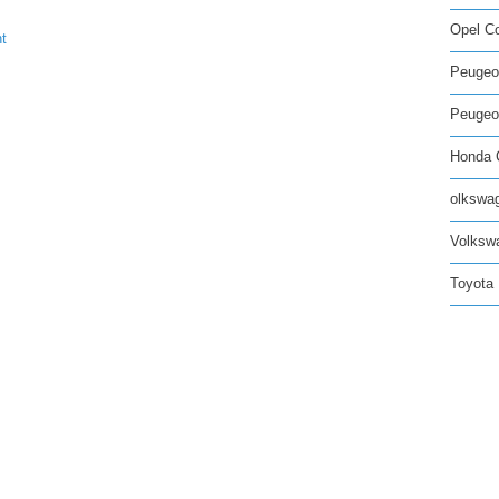
Opel C
nt
Peugeo
Peugeot
Honda C
olkswag
Volksw
Toyota 