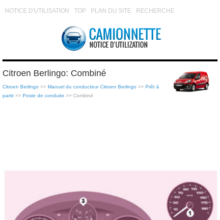
NOTICE D'UTILISATION
TOP
PLAN DU SITE
RECHERCHE
Citroen Berlingo: Combiné
Citroen Berlingo
>>
Manuel du conducteur Citroen Berlingo
>>
Prêt à
partir
>>
Poste de conduite
>> Combiné