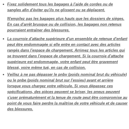
Fixez solidement tous les bagages à l'aide de cordes ou de
sangles afin d'éviter qu'ils ne glissent ou se déplacent.
N'empilez pas les bagages plus hauts que les dossiers de sièges.
En cas d'arrêt brusque ou de collision, les bagages non retenus
pourraient entraîner des blessures.
La courroie d'attache supérieure d'un ensemble de retenue d'enfant
peut être endommagée si elle entre en contact avec des articles
rangés dans l'espace de chargement. Arrimez tous les articles qui
se trouvent dans l'espace de chargement. Si la courroie d'attache
supérieure est endommagée, votre enfant peut être gravement
blessé, voire même tué, en cas de collision.
Veillez à ne pas dépasser le pnbv (poids nominal brut du véhicule)
ou le pnbe (poids nominal brut sur l'essieu) avant et arrière
lorsque vous chargez votre véhicule. Si vous dépassez ces
spécifications, des pièces peuvent se briser, les pneus peuvent
s'user prématurément et la tenue de route peut être compromise au
point de vous faire perdre la maîtrise de votre véhicule et de causer
des blessures.