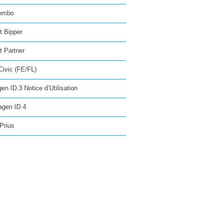
ombo
t Bipper
 Partner
ivic (FE/FL)
en ID.3 Notice d’Utilisation
agen ID.4
Prius