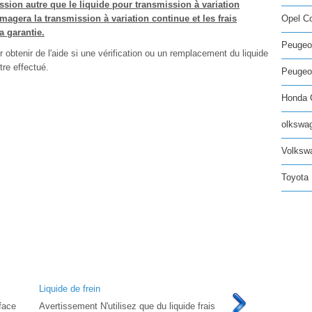
ission autre que le liquide pour transmission à variation
agera la transmission à variation continue et les frais
Opel C
a garantie.
Peugeo
obtenir de l'aide si une vérification ou un remplacement du liquide
tre effectué.
Peugeot
Honda C
olkswag
Volksw
Toyota 
Liquide de frein
face
Avertissement N'utilisez que du liquide frais