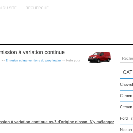
N DU SITE
RECHERCHE
ission à variation continue
0
>>
Entretien et interventions du propriétaire
>> Huile pour
CAT
Chevrol
Citroen
Citroe
Ford Tr
ssion à variation continue ns-3 d'origine nissan. N'y mélangez
Nissan