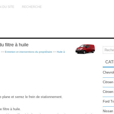
N DU SITE
RECHERCHE
filtre à huile
0
>>
Entretien et interventions du propriétaire
>>
Huile à
CAT
Chevrol
Citroen
Citroe
 plane et serrez le frein de stationnement.
Ford Tr
filtre à huile.
Nissan