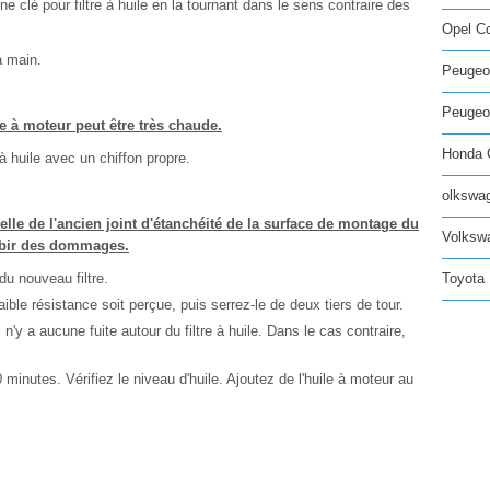
ne clé pour filtre à huile en la tournant dans le sens contraire des
Opel C
la main.
Peugeo
Peugeot
e à moteur peut être très chaude.
Honda C
à huile avec un chiffon propre.
olkswag
elle de l'ancien joint d'étanchéité de la surface de montage du
Volksw
ubir des dommages.
du nouveau filtre.
Toyota 
faible résistance soit perçue, puis serrez-le de deux tiers de tour.
n'y a aucune fuite autour du filtre à huile. Dans le cas contraire,
minutes. Vérifiez le niveau d'huile. Ajoutez de l'huile à moteur au