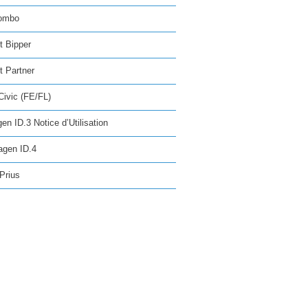
ombo
t Bipper
 Partner
ivic (FE/FL)
en ID.3 Notice d’Utilisation
agen ID.4
Prius