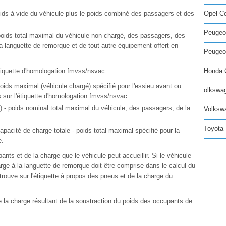
poids à vide du véhicule plus le poids combiné des passagers et des
Opel C
Peugeo
 poids total maximal du véhicule non chargé, des passagers, des
la languette de remorque et de tout autre équipement offert en
Peugeot
tiquette d'homologation fmvss/nsvac.
Honda C
poids maximal (véhicule chargé) spécifié pour l'essieu avant ou
olkswag
s sur l'étiquette d'homologation fmvss/nsvac.
- poids nominal total maximal du véhicule, des passagers, de la
Volksw
Toyota 
apacité de charge totale - poids total maximal spécifié pour la
e.
ants et de la charge que le véhicule peut accueillir. Si le véhicule
harge à la languette de remorque doit être comprise dans le calcul du
trouve sur l'étiquette à propos des pneus et de la charge du
 la charge résultant de la soustraction du poids des occupants de