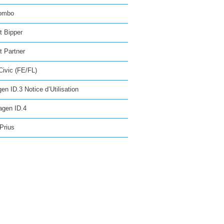
ombo
t Bipper
 Partner
ivic (FE/FL)
en ID.3 Notice d’Utilisation
agen ID.4
Prius