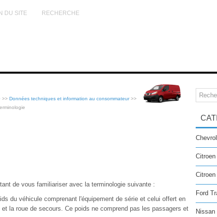
N DU SITE
RECHERCHE
0
>>
Données techniques et information au consommateur
>>
erminologie
CAT
Chevrol
Citroen
Citroe
tant de vous familiariser avec la terminologie suivante :
Ford Tr
oids du véhicule comprenant l'équipement de série et celui offert en
urs et la roue de secours. Ce poids ne comprend pas les passagers et
Nissan