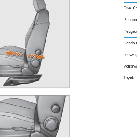
Opel C
Peugeo
Peugeot
Honda C
olkswag
Volksw
Toyota 