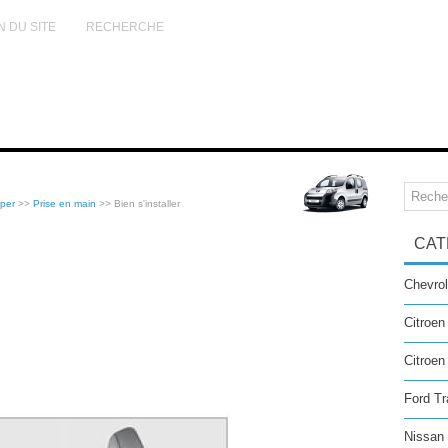
N DU SITE
RECHERCHE
per
>>
Prise en main
>> Bien s'installer
CAT
Chevrol
Citroen
Citroe
Ford Tr
Nissan