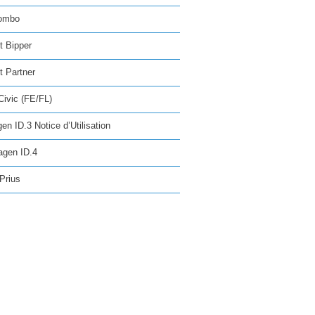
ombo
t Bipper
 Partner
ivic (FE/FL)
en ID.3 Notice d’Utilisation
agen ID.4
Prius