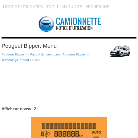
NOTICE D'UTILISATION
TOP
PLAN DU SITE
RECHERCHE
Peugeot Bipper: Menu
Peugeot Bipper
>>
Manuel du conducteur Peugeot Bipper
>>
Technologie à bord
>> Menu
Afficheur niveau 2 :