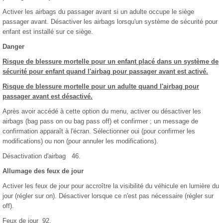
Activer les airbags du passager avant si un adulte occupe le siège
passager avant. Désactiver les airbags lorsqu'un système de sécurité pour
enfant est installé sur ce siège.
Danger
Risque de blessure mortelle pour un enfant placé dans un système de
sécurité pour enfant quand l'airbag pour passager avant est activé.
Risque de blessure mortelle pour un adulte quand l'airbag pour
passager avant est désactivé.
Après avoir accédé à cette option du menu, activer ou désactiver les
airbags (bag pass on ou bag pass off) et confirmer ; un message de
confirmation apparaît à l'écran. Sélectionner oui (pour confirmer les
modifications) ou non (pour annuler les modifications).
Désactivation d'airbag 46.
Allumage des feux de jour
Activer les feux de jour pour accroître la visibilité du véhicule en lumière du
jour (régler sur on). Désactiver lorsque ce n'est pas nécessaire (régler sur
off).
Feux de jour 92.