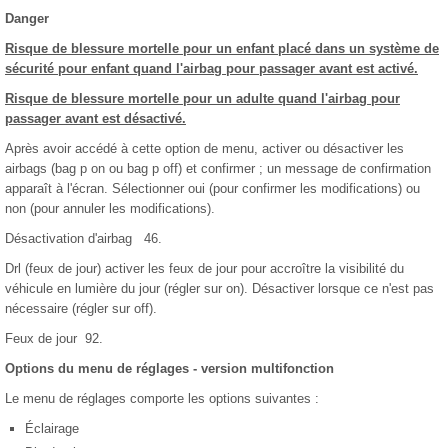
Danger
Risque de blessure mortelle pour un enfant placé dans un système de
sécurité pour enfant quand l'airbag pour passager avant est activé.
Risque de blessure mortelle pour un adulte quand l'airbag pour
passager avant est désactivé.
Après avoir accédé à cette option de menu, activer ou désactiver les
airbags (bag p on ou bag p off) et confirmer ; un message de confirmation
apparaît à l'écran. Sélectionner oui (pour confirmer les modifications) ou
non (pour annuler les modifications).
Désactivation d'airbag 46.
Drl (feux de jour) activer les feux de jour pour accroître la visibilité du
véhicule en lumière du jour (régler sur on). Désactiver lorsque ce n'est pas
nécessaire (régler sur off).
Feux de jour 92.
Options du menu de réglages - version multifonction
Le menu de réglages comporte les options suivantes :
Éclairage